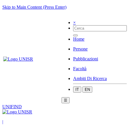
Skip to Main Content (Press Enter)
×
Home
Persone
Pubblicazioni
Facoltà
Ambiti Di Ricerca
IT
EN
☰
UNIFIND
|