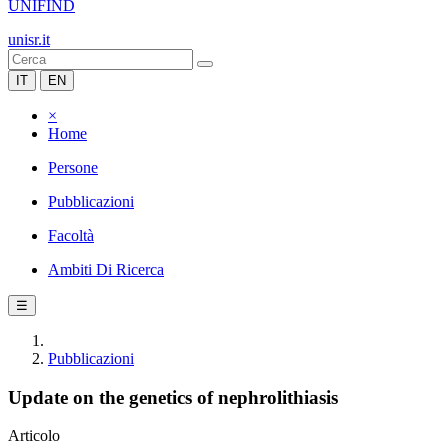
UNIFIND
unisr.it
IT
EN
×
Home
Persone
Pubblicazioni
Facoltà
Ambiti Di Ricerca
☰
Pubblicazioni
Update on the genetics of nephrolithiasis
Articolo