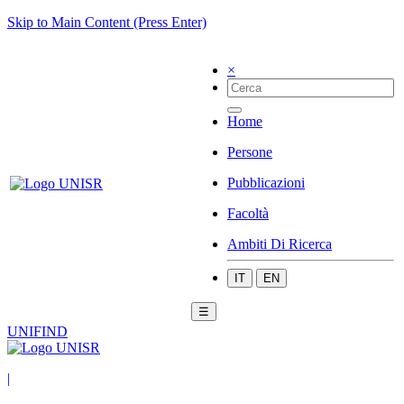
Skip to Main Content (Press Enter)
×
Home
Persone
Pubblicazioni
Facoltà
Ambiti Di Ricerca
IT
EN
☰
UNIFIND
|