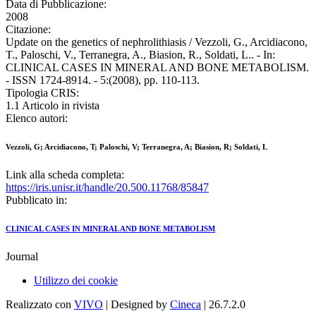
Data di Pubblicazione:
2008
Citazione:
Update on the genetics of nephrolithiasis / Vezzoli, G., Arcidiacono,
T., Paloschi, V., Terranegra, A., Biasion, R., Soldati, L.. - In:
CLINICAL CASES IN MINERAL AND BONE METABOLISM.
- ISSN 1724-8914. - 5:(2008), pp. 110-113.
Tipologia CRIS:
1.1 Articolo in rivista
Elenco autori:
Vezzoli, G; Arcidiacono, T; Paloschi, V; Terranegra, A; Biasion, R; Soldati, L
Link alla scheda completa:
https://iris.unisr.it/handle/20.500.11768/85847
Pubblicato in:
CLINICAL CASES IN MINERAL AND BONE METABOLISM
Journal
Utilizzo dei cookie
Realizzato con
VIVO
| Designed by
Cineca
| 26.7.2.0