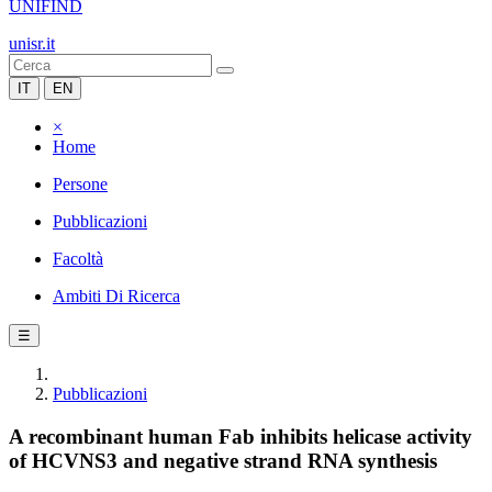
UNIFIND
unisr.it
IT
EN
×
Home
Persone
Pubblicazioni
Facoltà
Ambiti Di Ricerca
☰
Pubblicazioni
A recombinant human Fab inhibits helicase activity
of HCVNS3 and negative strand RNA synthesis