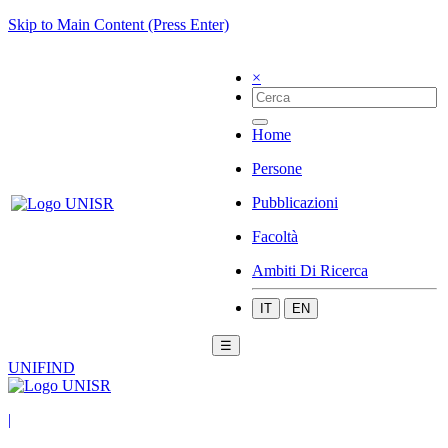
Skip to Main Content (Press Enter)
×
Home
Persone
Pubblicazioni
Facoltà
Ambiti Di Ricerca
IT
EN
☰
UNIFIND
|