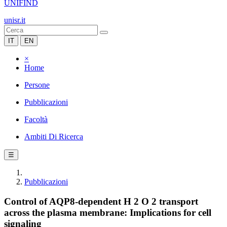
UNIFIND
unisr.it
IT
EN
×
Home
Persone
Pubblicazioni
Facoltà
Ambiti Di Ricerca
☰
Pubblicazioni
Control of AQP8-dependent H 2 O 2 transport
across the plasma membrane: Implications for cell
signaling