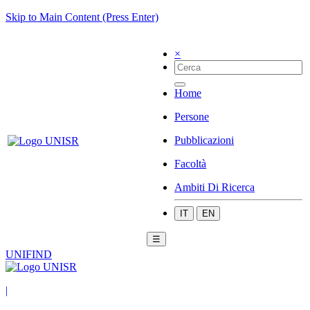
Skip to Main Content (Press Enter)
×
Home
Persone
Pubblicazioni
Facoltà
Ambiti Di Ricerca
IT
EN
☰
UNIFIND
|