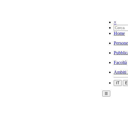
×
Home
Persone
Pubblic
Facoltà
Ambiti 
IT
E
☰