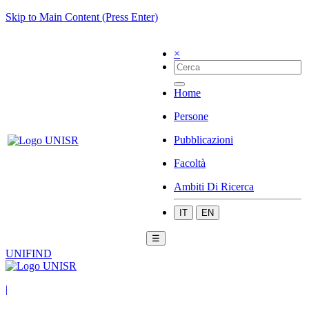
Skip to Main Content (Press Enter)
×
Home
Persone
Pubblicazioni
Facoltà
Ambiti Di Ricerca
IT
EN
☰
UNIFIND
|