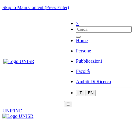
Skip to Main Content (Press Enter)
×
Home
Persone
Pubblicazioni
Facoltà
Ambiti Di Ricerca
IT
EN
☰
UNIFIND
|