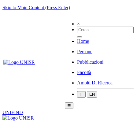
Skip to Main Content (Press Enter)
×
Home
Persone
Pubblicazioni
Facoltà
Ambiti Di Ricerca
IT
EN
☰
UNIFIND
|