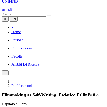
UNIFIND
unisr.it
IT
EN
×
Home
Persone
Pubblicazioni
Facoltà
Ambiti Di Ricerca
☰
Pubblicazioni
Filmmaking as Self-Writing. Federico Fellini’s 8½
Capitolo di libro