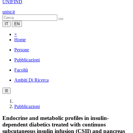
UNIFIND
unisr.it
IT
EN
×
Home
Persone
Pubblicazioni
Facoltà
Ambiti Di Ricerca
☰
Pubblicazioni
Endocrine and metabolic profiles in insulin-
dependent diabetics treated with continuos
subcutaneous insulin infusion (CSII) and pancreas