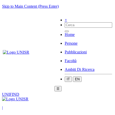
Skip to Main Content (Press Enter)
×
Home
Persone
Pubblicazioni
Facoltà
Ambiti Di Ricerca
IT
EN
☰
UNIFIND
|