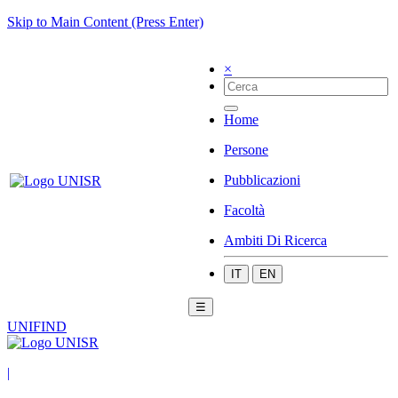
Skip to Main Content (Press Enter)
×
Home
Persone
Pubblicazioni
Facoltà
Ambiti Di Ricerca
IT
EN
☰
UNIFIND
|