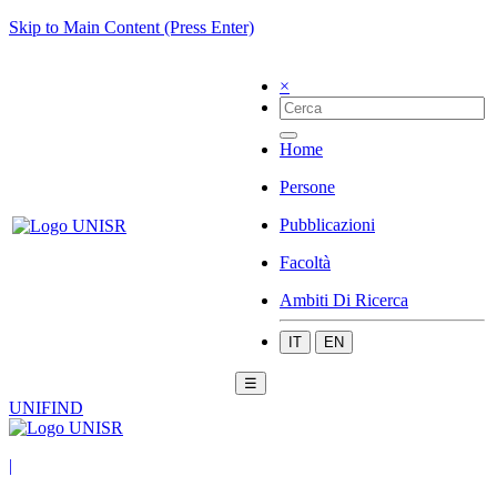
Skip to Main Content (Press Enter)
×
Home
Persone
Pubblicazioni
Facoltà
Ambiti Di Ricerca
IT
EN
☰
UNIFIND
|