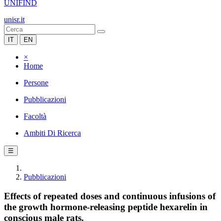
UNIFIND
unisr.it
IT
EN
×
Home
Persone
Pubblicazioni
Facoltà
Ambiti Di Ricerca
☰
Pubblicazioni
Effects of repeated doses and continuous infusions of
the growth hormone-releasing peptide hexarelin in
conscious male rats.