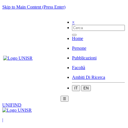
Skip to Main Content (Press Enter)
×
Home
Persone
Pubblicazioni
Facoltà
Ambiti Di Ricerca
IT
EN
☰
UNIFIND
|