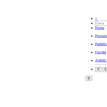
×
Home
Persone
Pubblic
Facoltà
Ambiti 
IT
E
☰