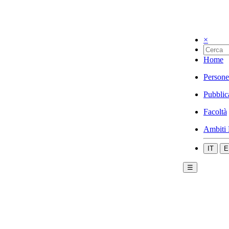
×
Home
Persone
Pubblic
Facoltà
Ambiti 
IT
E
☰