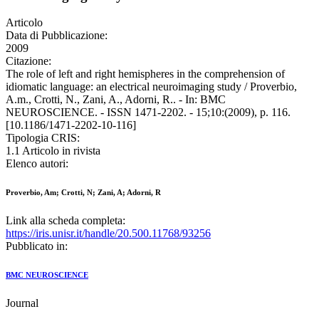
Articolo
Data di Pubblicazione:
2009
Citazione:
The role of left and right hemispheres in the comprehension of
idiomatic language: an electrical neuroimaging study / Proverbio,
A.m., Crotti, N., Zani, A., Adorni, R.. - In: BMC
NEUROSCIENCE. - ISSN 1471-2202. - 15;10:(2009), p. 116.
[10.1186/1471-2202-10-116]
Tipologia CRIS:
1.1 Articolo in rivista
Elenco autori:
Proverbio, Am; Crotti, N; Zani, A; Adorni, R
Link alla scheda completa:
https://iris.unisr.it/handle/20.500.11768/93256
Pubblicato in:
BMC NEUROSCIENCE
Journal