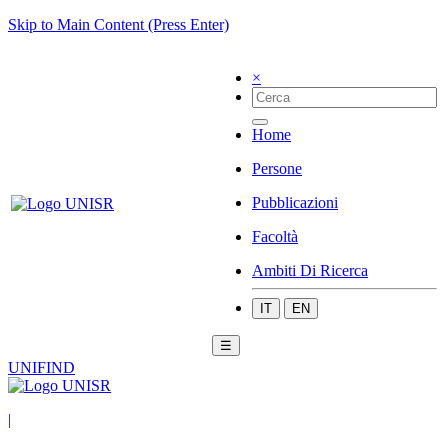
Skip to Main Content (Press Enter)
×
Home
Persone
Pubblicazioni
Facoltà
Ambiti Di Ricerca
IT
EN
☰
UNIFIND
|