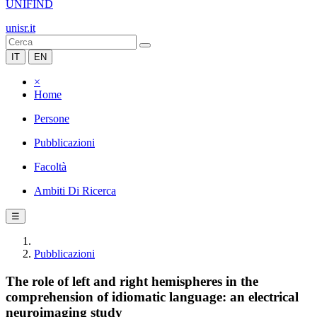
UNIFIND
unisr.it
IT
EN
×
Home
Persone
Pubblicazioni
Facoltà
Ambiti Di Ricerca
☰
Pubblicazioni
The role of left and right hemispheres in the
comprehension of idiomatic language: an electrical
neuroimaging study