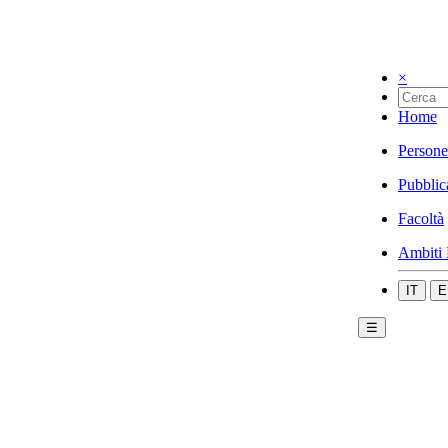
×
Home
Persone
Pubblic
Facoltà
Ambiti 
IT
E
☰