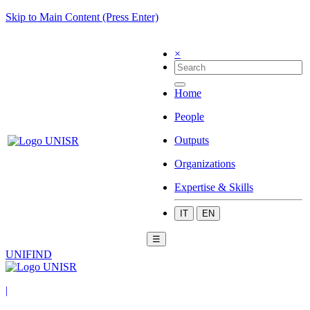
Skip to Main Content (Press Enter)
×
Home
People
Outputs
Organizations
Expertise & Skills
IT
EN
☰
UNIFIND
|