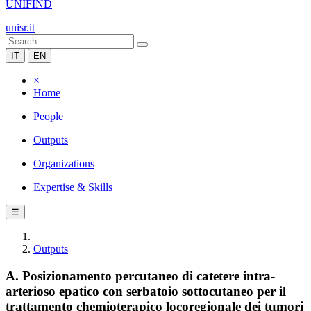
UNIFIND
unisr.it
IT
EN
×
Home
People
Outputs
Organizations
Expertise & Skills
☰
Outputs
A. Posizionamento percutaneo di catetere intra-
arterioso epatico con serbatoio sottocutaneo per il
trattamento chemioterapico locoregionale dei tumori