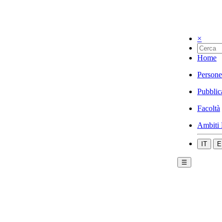
×
Home
Persone
Pubblic
Facoltà
Ambiti 
IT
E
☰