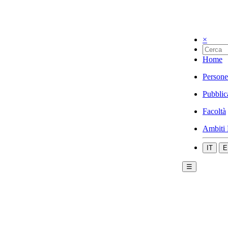
×
Home
Persone
Pubblic
Facoltà
Ambiti 
IT
E
☰