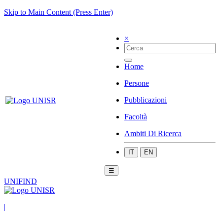
Skip to Main Content (Press Enter)
×
Home
Persone
Pubblicazioni
Facoltà
Ambiti Di Ricerca
IT
EN
☰
UNIFIND
|