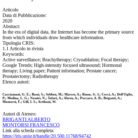
Articolo
Data di Pubblicazione:
2020
Abstract:
In the era of digital data, the Internet has become the primary source
from which individuals draw healthcare information.
Tipologia CRIS:
1.1 Articolo in rivista
Keywords:
Active surveillance; Brachytherapy; Cryoablation; Focal therapy;
Google Trends; High-intensity focused ultrasound; Hormonal
therapy; Living paper; Patient information; Prostate cancer;
Prostatectomy; Radiotherapy
Elenco autori:
Cacciamani, G. E.; Bassi, S.; Sebben, M.; Marcer, A.; Russo, G. I.; Cocci, A.; Dell'Oglio,
P.; Medina, L. G.; Nassiri, N.; Tafuri, A.; Abreu, A.; Porcaro, A. B.; Briganti, A.;
Montorsi, F.; Gill, I. S.; Artibani, W.
Autori di Ateneo:
BRIGANTI ALBERTO
MONTORSI FRANCESCO
Link alla scheda completa:
https://iris.unisr.it/handle/20.500.11768/94742