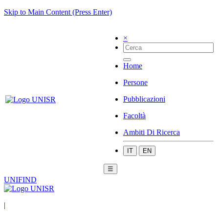
Skip to Main Content (Press Enter)
×
Home
Persone
Pubblicazioni
Facoltà
Ambiti Di Ricerca
IT
EN
☰
UNIFIND
|