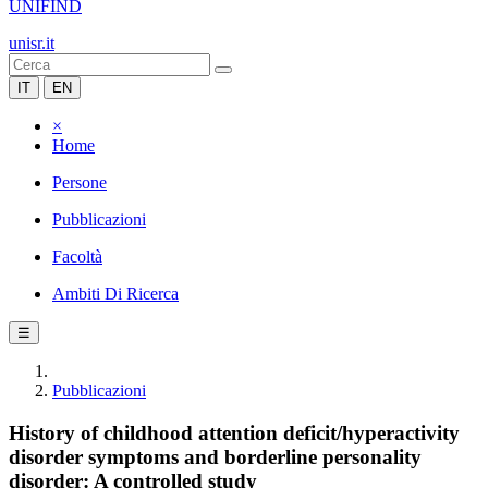
UNIFIND
unisr.it
IT
EN
×
Home
Persone
Pubblicazioni
Facoltà
Ambiti Di Ricerca
☰
Pubblicazioni
History of childhood attention deficit/hyperactivity
disorder symptoms and borderline personality
disorder: A controlled study