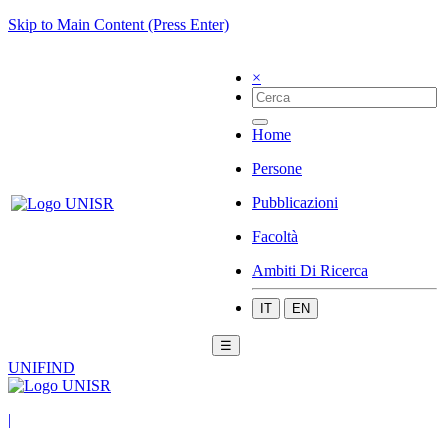
Skip to Main Content (Press Enter)
×
Home
Persone
Pubblicazioni
Facoltà
Ambiti Di Ricerca
IT
EN
☰
UNIFIND
|