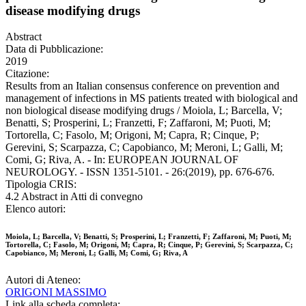
disease modifying drugs
Abstract
Data di Pubblicazione:
2019
Citazione:
Results from an Italian consensus conference on prevention and
management of infections in MS patients treated with biological and
non biological disease modifying drugs / Moiola, L; Barcella, V;
Benatti, S; Prosperini, L; Franzetti, F; Zaffaroni, M; Puoti, M;
Tortorella, C; Fasolo, M; Origoni, M; Capra, R; Cinque, P;
Gerevini, S; Scarpazza, C; Capobianco, M; Meroni, L; Galli, M;
Comi, G; Riva, A. - In: EUROPEAN JOURNAL OF
NEUROLOGY. - ISSN 1351-5101. - 26:(2019), pp. 676-676.
Tipologia CRIS:
4.2 Abstract in Atti di convegno
Elenco autori:
Moiola, L; Barcella, V; Benatti, S; Prosperini, L; Franzetti, F; Zaffaroni, M; Puoti, M;
Tortorella, C; Fasolo, M; Origoni, M; Capra, R; Cinque, P; Gerevini, S; Scarpazza, C;
Capobianco, M; Meroni, L; Galli, M; Comi, G; Riva, A
Autori di Ateneo:
ORIGONI MASSIMO
Link alla scheda completa: