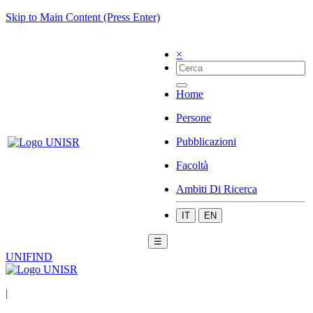
Skip to Main Content (Press Enter)
×
Home
Persone
Pubblicazioni
Facoltà
Ambiti Di Ricerca
IT
EN
☰
UNIFIND
|