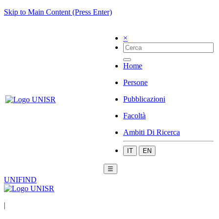
Skip to Main Content (Press Enter)
×
Home
Persone
Pubblicazioni
Facoltà
Ambiti Di Ricerca
IT
EN
☰
UNIFIND
|