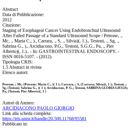
Abstract
Data di Pubblicazione:
2012
Citazione:
Staging of Esophageal Cancer Using Endobronchial Ultrasound
After Failed Passage of a Standard Ultrasound Scope / Petrone, .,
Mc, ., Maria C., )., Carrara, ., S, ., Silvia)(, 1.)., Testoni, ., Sg, .,
Sabrina G., )., Arcidiacono, P.G., Testoni, S.G.G., Pa, ., Pier
Alberto)(, 1.).. - In: GASTROINTESTINAL ENDOSCOPY. -
ISSN 0016-5107. - (2012).
Tipologia CRIS:
1.5 Abstract in rivista
Elenco autori:
Petrone, ; Mc, (Petrone; Maria C., )( 1 ); Carrara, ; S, (Carrara; Silvia)(, 1 ); Testoni, ;
Sg, (Testoni; Sabrina G., )( 1 ); Arcidiacono, P. G.; Testoni, SABRINA GLORIA GIULIA;
Pa, (Testoni; Pier Alberto)(, 1 )
Autori di Ateneo:
ARCIDIACONO PAOLO GIORGIO
Link alla scheda completa:
https://iris.unisr.it/handle/20.500.11768/95581
Pubblicato in: