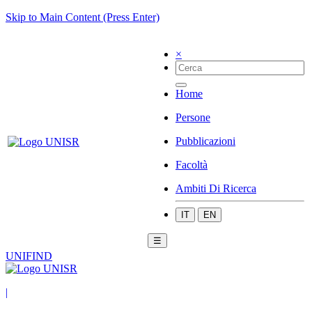
Skip to Main Content (Press Enter)
×
Home
Persone
Pubblicazioni
Facoltà
Ambiti Di Ricerca
IT
EN
☰
UNIFIND
|