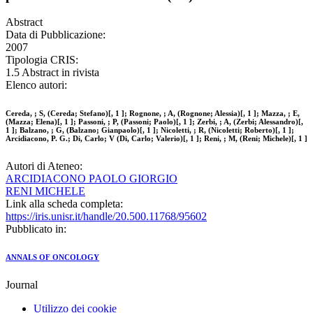
Abstract
Data di Pubblicazione:
2007
Tipologia CRIS:
1.5 Abstract in rivista
Elenco autori:
Cereda, ; S, (Cereda; Stefano)[, 1 ]; Rognone, ; A, (Rognone; Alessia)[, 1 ]; Mazza, ; E,
(Mazza; Elena)[, 1 ]; Passoni, ; P, (Passoni; Paolo)[, 1 ]; Zerbi, ; A, (Zerbi; Alessandro)[,
1 ]; Balzano, ; G, (Balzano; Gianpaolo)[, 1 ]; Nicoletti, ; R, (Nicoletti; Roberto)[, 1 ];
Arcidiacono, P. G.; Di, Carlo; V (Di, Carlo; Valerio)[, 1 ]; Reni, ; M, (Reni; Michele)[, 1 ]
Autori di Ateneo:
ARCIDIACONO PAOLO GIORGIO
RENI MICHELE
Link alla scheda completa:
https://iris.unisr.it/handle/20.500.11768/95602
Pubblicato in:
ANNALS OF ONCOLOGY
Journal
Utilizzo dei cookie