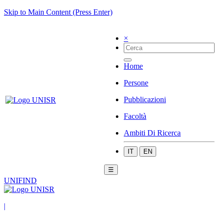
Skip to Main Content (Press Enter)
×
Home
Persone
Pubblicazioni
Facoltà
Ambiti Di Ricerca
IT
EN
☰
UNIFIND
|