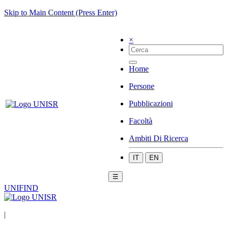
Skip to Main Content (Press Enter)
×
Home
Persone
Pubblicazioni
Facoltà
Ambiti Di Ricerca
IT
EN
☰
UNIFIND
|