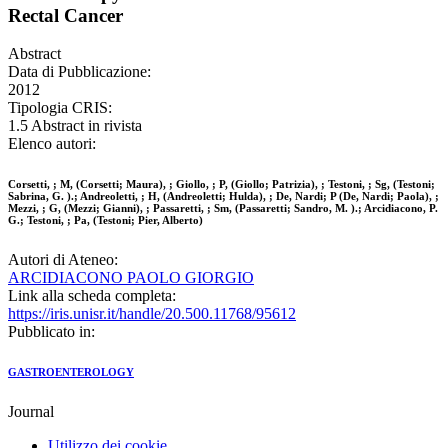
Rectal Cancer
Abstract
Data di Pubblicazione:
2012
Tipologia CRIS:
1.5 Abstract in rivista
Elenco autori:
Corsetti, ; M, (Corsetti; Maura), ; Giollo, ; P, (Giollo; Patrizia), ; Testoni, ; Sg, (Testoni;
Sabrina, G. ).; Andreoletti, ; H, (Andreoletti; Hulda), ; De, Nardi; P (De, Nardi; Paola), ;
Mezzi, ; G, (Mezzi; Gianni), ; Passaretti, ; Sm, (Passaretti; Sandro, M. ).; Arcidiacono, P.
G.; Testoni, ; Pa, (Testoni; Pier, Alberto)
Autori di Ateneo:
ARCIDIACONO PAOLO GIORGIO
Link alla scheda completa:
https://iris.unisr.it/handle/20.500.11768/95612
Pubblicato in:
GASTROENTEROLOGY
Journal
Utilizzo dei cookie