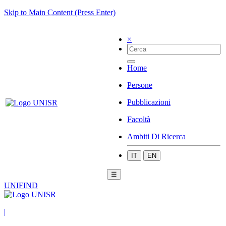
Skip to Main Content (Press Enter)
×
Home
Persone
Pubblicazioni
Facoltà
Ambiti Di Ricerca
IT
EN
☰
UNIFIND
|