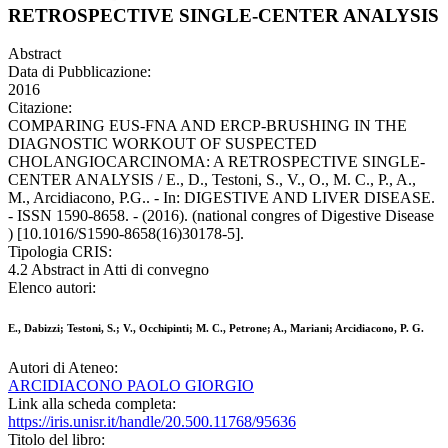
RETROSPECTIVE SINGLE-CENTER ANALYSIS
Abstract
Data di Pubblicazione:
2016
Citazione:
COMPARING EUS-FNA AND ERCP-BRUSHING IN THE
DIAGNOSTIC WORKOUT OF SUSPECTED
CHOLANGIOCARCINOMA: A RETROSPECTIVE SINGLE-
CENTER ANALYSIS / E., D., Testoni, S., V., O., M. C., P., A.,
M., Arcidiacono, P.G.. - In: DIGESTIVE AND LIVER DISEASE.
- ISSN 1590-8658. - (2016). (national congres of Digestive Disease
) [10.1016/S1590-8658(16)30178-5].
Tipologia CRIS:
4.2 Abstract in Atti di convegno
Elenco autori:
E., Dabizzi; Testoni, S.; V., Occhipinti; M. C., Petrone; A., Mariani; Arcidiacono, P. G.
Autori di Ateneo:
ARCIDIACONO PAOLO GIORGIO
Link alla scheda completa:
https://iris.unisr.it/handle/20.500.11768/95636
Titolo del libro: