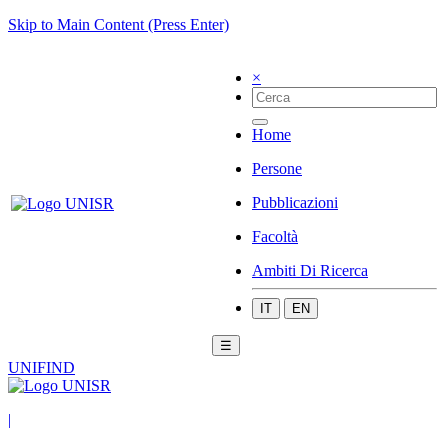
Skip to Main Content (Press Enter)
×
Home
Persone
Pubblicazioni
Facoltà
Ambiti Di Ricerca
IT
EN
☰
UNIFIND
|