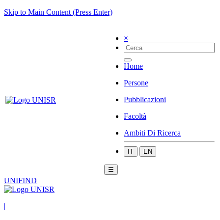
Skip to Main Content (Press Enter)
×
Home
Persone
Pubblicazioni
Facoltà
Ambiti Di Ricerca
IT
EN
☰
UNIFIND
|