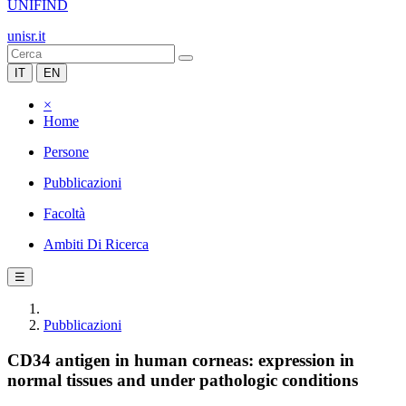
UNIFIND
unisr.it
IT
EN
×
Home
Persone
Pubblicazioni
Facoltà
Ambiti Di Ricerca
☰
Pubblicazioni
CD34 antigen in human corneas: expression in
normal tissues and under pathologic conditions