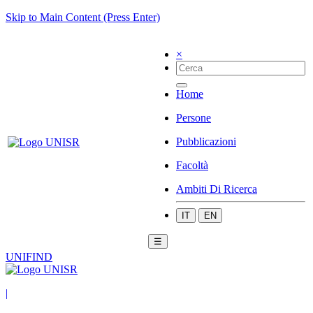
Skip to Main Content (Press Enter)
×
Home
Persone
Pubblicazioni
Facoltà
Ambiti Di Ricerca
IT
EN
☰
UNIFIND
|