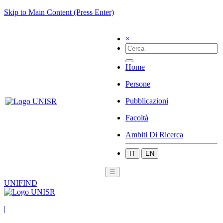
Skip to Main Content (Press Enter)
×
Home
Persone
Pubblicazioni
Facoltà
Ambiti Di Ricerca
IT
EN
☰
UNIFIND
|