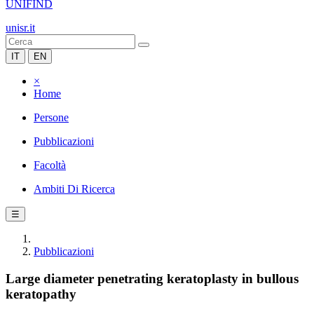
UNIFIND
unisr.it
IT
EN
×
Home
Persone
Pubblicazioni
Facoltà
Ambiti Di Ricerca
☰
Pubblicazioni
Large diameter penetrating keratoplasty in bullous
keratopathy