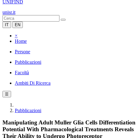
UNIFIND
unisr.it
IT
EN
×
Home
Persone
Pubblicazioni
Facoltà
Ambiti Di Ricerca
☰
Pubblicazioni
Manipulating Adult Muller Glia Cells Differentiation
Potential With Pharmacological Treatments Reveals
Their Ability to Undergo Photoreceptor