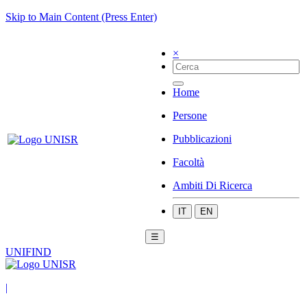
Skip to Main Content (Press Enter)
×
Home
Persone
Pubblicazioni
Facoltà
Ambiti Di Ricerca
IT
EN
☰
UNIFIND
|