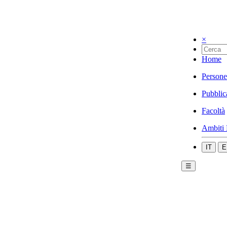
×
Home
Persone
Pubblic
Facoltà
Ambiti 
IT
E
☰