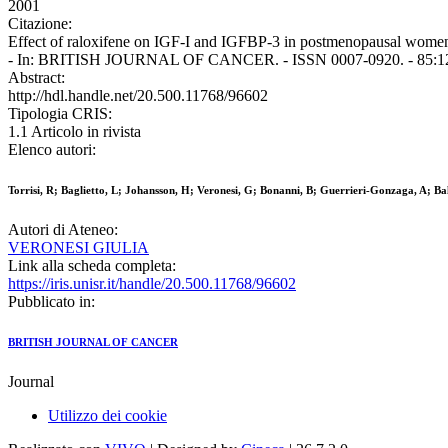
2001
Citazione:
Effect of raloxifene on IGF-I and IGFBP-3 in postmenopausal women wit
- In: BRITISH JOURNAL OF CANCER. - ISSN 0007-0920. - 85:12(2
Abstract:
http://hdl.handle.net/20.500.11768/96602
Tipologia CRIS:
1.1 Articolo in rivista
Elenco autori:
Torrisi, R; Baglietto, L; Johansson, H; Veronesi, G; Bonanni, B; Guerrieri-Gonzaga, A; Bal
Autori di Ateneo:
VERONESI GIULIA
Link alla scheda completa:
https://iris.unisr.it/handle/20.500.11768/96602
Pubblicato in:
BRITISH JOURNAL OF CANCER
Journal
Utilizzo dei cookie