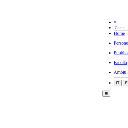
×
Home
Persone
Pubblic
Facoltà
Ambiti 
IT
E
☰