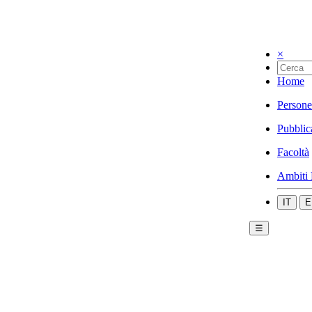
×
Home
Persone
Pubblic
Facoltà
Ambiti 
IT
E
☰