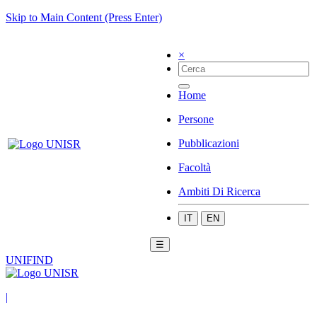
Skip to Main Content (Press Enter)
×
Home
Persone
Pubblicazioni
Facoltà
Ambiti Di Ricerca
IT
EN
☰
UNIFIND
|