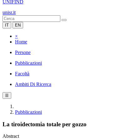
UNIFIND
unisr.it
IT
EN
×
Home
Persone
Pubblicazioni
Facoltà
Ambiti Di Ricerca
☰
Pubblicazioni
La tiroidectomia totale per gozzo
Abstract