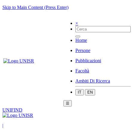
Skip to Main Content (Press Enter)
×
Home
Persone
Pubblicazioni
Facoltà
Ambiti Di Ricerca
IT
EN
☰
UNIFIND
|