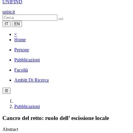
UNIFIND
unisr.it
IT
EN
×
Home
Persone
Pubblicazioni
Facoltà
Ambiti Di Ricerca
☰
Pubblicazioni
Cancro del retto: ruolo dell’ escissione locale
Abstract