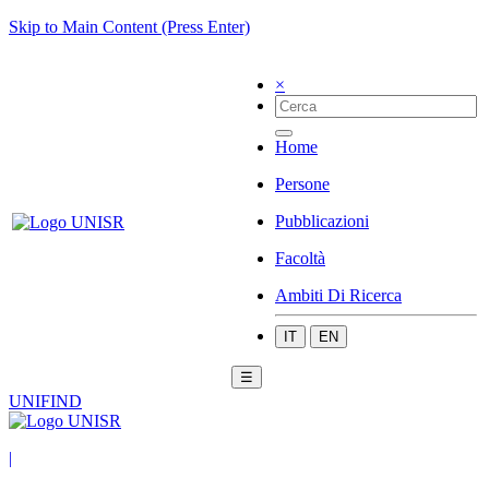
Skip to Main Content (Press Enter)
×
Home
Persone
Pubblicazioni
Facoltà
Ambiti Di Ricerca
IT
EN
☰
UNIFIND
|