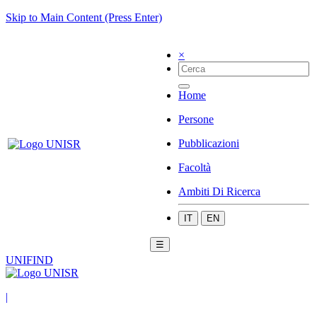
Skip to Main Content (Press Enter)
×
Home
Persone
Pubblicazioni
Facoltà
Ambiti Di Ricerca
IT
EN
☰
UNIFIND
|