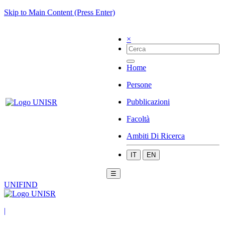
Skip to Main Content (Press Enter)
×
Home
Persone
Pubblicazioni
Facoltà
Ambiti Di Ricerca
IT
EN
☰
UNIFIND
|