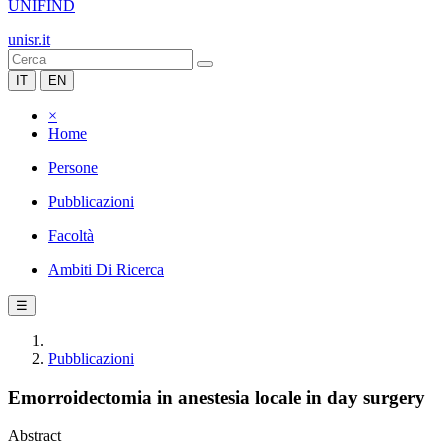
UNIFIND
unisr.it
IT
EN
×
Home
Persone
Pubblicazioni
Facoltà
Ambiti Di Ricerca
☰
Pubblicazioni
Emorroidectomia in anestesia locale in day surgery
Abstract