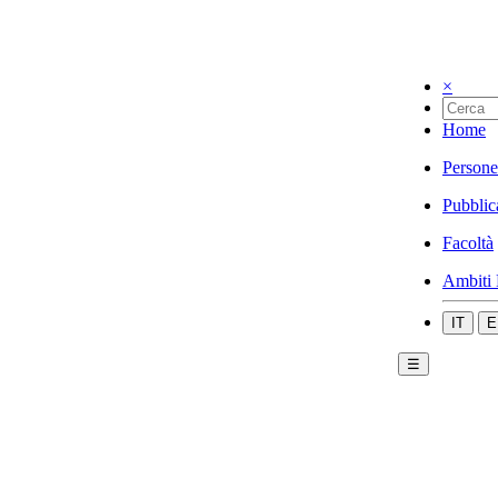
×
Home
Persone
Pubblic
Facoltà
Ambiti 
IT
E
☰