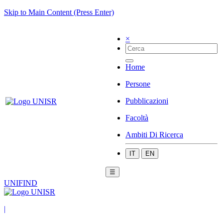
Skip to Main Content (Press Enter)
×
Home
Persone
Pubblicazioni
Facoltà
Ambiti Di Ricerca
IT
EN
☰
UNIFIND
|