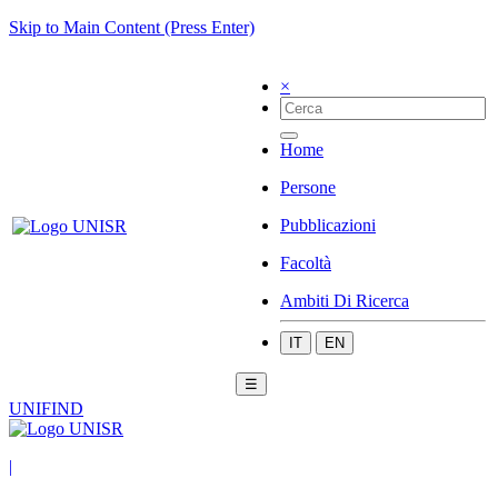
Skip to Main Content (Press Enter)
×
Home
Persone
Pubblicazioni
Facoltà
Ambiti Di Ricerca
IT
EN
☰
UNIFIND
|