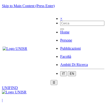
Skip to Main Content (Press Enter)
×
Home
Persone
Pubblicazioni
Facoltà
Ambiti Di Ricerca
IT
EN
☰
UNIFIND
|