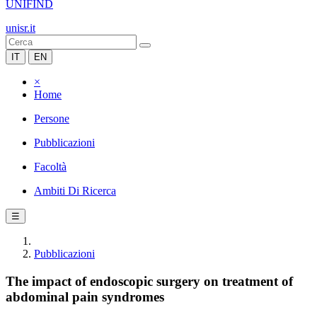
UNIFIND
unisr.it
IT
EN
×
Home
Persone
Pubblicazioni
Facoltà
Ambiti Di Ricerca
☰
Pubblicazioni
The impact of endoscopic surgery on treatment of
abdominal pain syndromes