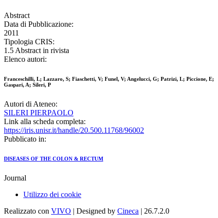
Abstract
Data di Pubblicazione:
2011
Tipologia CRIS:
1.5 Abstract in rivista
Elenco autori:
Franceschilli, L; Lazzaro, S; Fiaschetti, V; Funel, V; Angelucci, G; Patrizi, L; Piccione, E;
Gaspari, A; Sileri, P
Autori di Ateneo:
SILERI PIERPAOLO
Link alla scheda completa:
https://iris.unisr.it/handle/20.500.11768/96002
Pubblicato in:
DISEASES OF THE COLON & RECTUM
Journal
Utilizzo dei cookie
Realizzato con
VIVO
| Designed by
Cineca
| 26.7.2.0