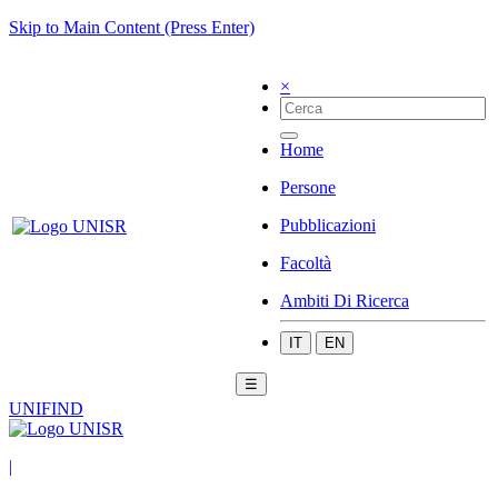
Skip to Main Content (Press Enter)
×
Home
Persone
Pubblicazioni
Facoltà
Ambiti Di Ricerca
IT
EN
☰
UNIFIND
|