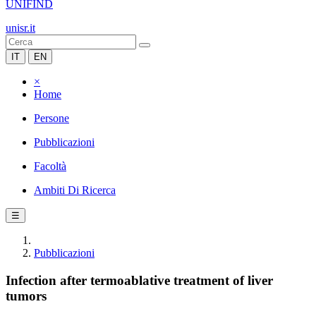
UNIFIND
unisr.it
IT
EN
×
Home
Persone
Pubblicazioni
Facoltà
Ambiti Di Ricerca
☰
Pubblicazioni
Infection after termoablative treatment of liver
tumors