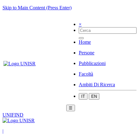
Skip to Main Content (Press Enter)
×
Home
Persone
Pubblicazioni
Facoltà
Ambiti Di Ricerca
IT
EN
☰
UNIFIND
|