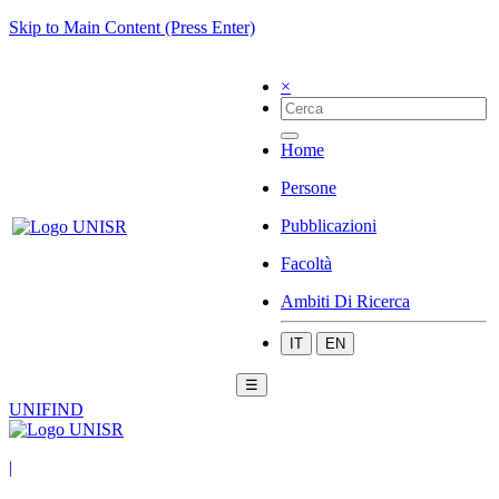
Skip to Main Content (Press Enter)
×
Home
Persone
Pubblicazioni
Facoltà
Ambiti Di Ricerca
IT
EN
☰
UNIFIND
|