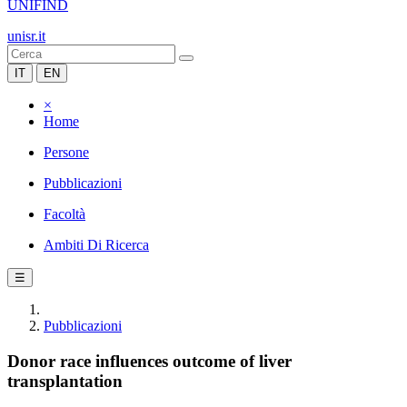
UNIFIND
unisr.it
IT
EN
×
Home
Persone
Pubblicazioni
Facoltà
Ambiti Di Ricerca
☰
Pubblicazioni
Donor race influences outcome of liver
transplantation