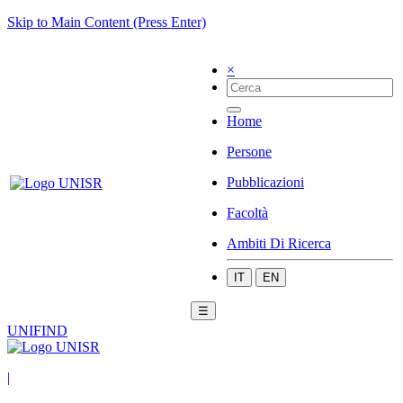
Skip to Main Content (Press Enter)
×
Home
Persone
Pubblicazioni
Facoltà
Ambiti Di Ricerca
IT
EN
☰
UNIFIND
|