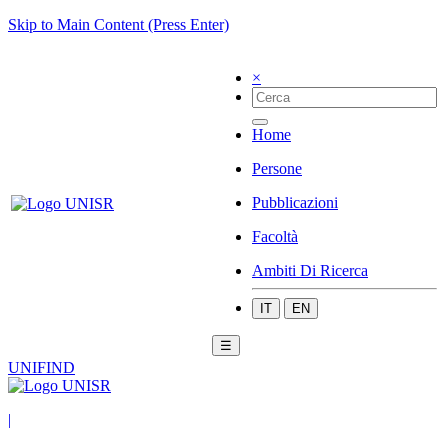
Skip to Main Content (Press Enter)
×
Home
Persone
Pubblicazioni
Facoltà
Ambiti Di Ricerca
IT
EN
☰
UNIFIND
|