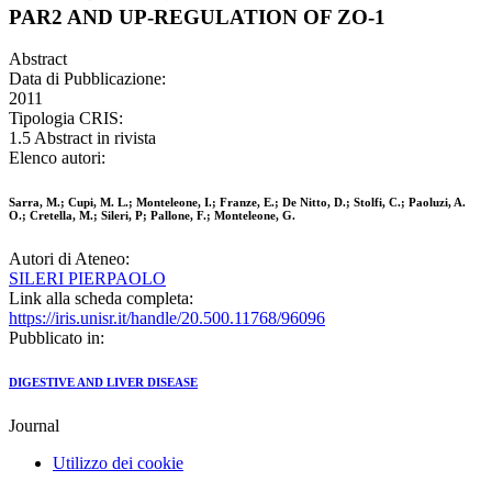
PAR2 AND UP-REGULATION OF ZO-1
Abstract
Data di Pubblicazione:
2011
Tipologia CRIS:
1.5 Abstract in rivista
Elenco autori:
Sarra, M.; Cupi, M. L.; Monteleone, I.; Franze, E.; De Nitto, D.; Stolfi, C.; Paoluzi, A.
O.; Cretella, M.; Sileri, P; Pallone, F.; Monteleone, G.
Autori di Ateneo:
SILERI PIERPAOLO
Link alla scheda completa:
https://iris.unisr.it/handle/20.500.11768/96096
Pubblicato in:
DIGESTIVE AND LIVER DISEASE
Journal
Utilizzo dei cookie